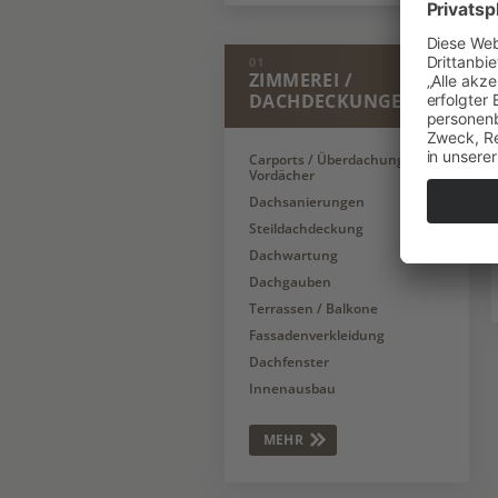
01
ZIMMEREI /
DACHDECKUNGEN
Carports / Überdachungen /
Vordächer
Dachsanierungen
Steildachdeckung
Dachwartung
Dachgauben
Terrassen / Balkone
Fassadenverkleidung
Dachfenster
Innenausbau
MEHR