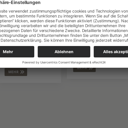
02
03
HOLZBAU
BERATUNG
Hausbau / Aufstockungen /
Baukonzeption
Anbauten
Bauantragsberatung
Hallenbau
Baubetreuung
Treppenbau
MEHR
MEHR